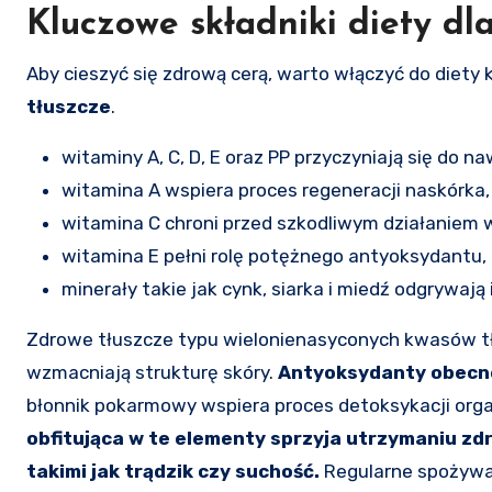
Kluczowe składniki diety dl
Aby cieszyć się zdrową cerą, warto włączyć do diety 
tłuszcze
.
witaminy A, C, D, E oraz PP przyczyniają się do na
witamina A wspiera proces regeneracji naskórka,
witamina C chroni przed szkodliwym działaniem 
witamina E pełni rolę potężnego antyoksydantu,
minerały takie jak cynk, siarka i miedź odgrywają
Zdrowe tłuszcze typu wielonienasyconych kwasów 
wzmacniają strukturę skóry.
Antyoksydanty obecne
błonnik pokarmowy wspiera proces detoksykacji org
obfitująca w te elementy sprzyja utrzymaniu zd
takimi jak trądzik czy suchość.
Regularne spożywan