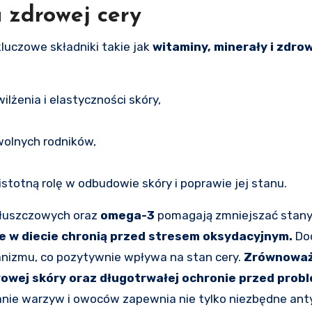
a zdrowej cery
kluczowe składniki takie jak
witaminy, minerały i zdro
wilżenia i elastyczności skóry,
wolnych rodników,
 istotną rolę w odbudowie skóry i poprawie jej stanu.
tłuszczowych oraz
omega-3
pomagają zmniejszać stany 
 w diecie chronią przed stresem oksydacyjnym.
Do
anizmu, co pozytywnie wpływa na stan cery.
Zrównoważ
rowej skóry oraz długotrwałej ochronie przed prob
ie warzyw i owoców zapewnia nie tylko niezbędne ant