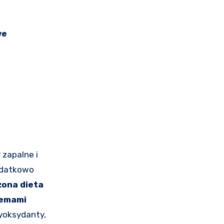
we
zapalne i
datkowo
ona dieta
lemami
yoksydanty,