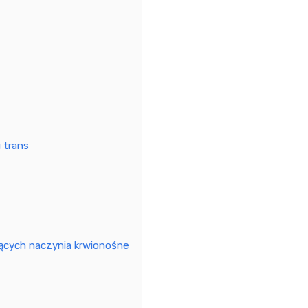
 trans
jących naczynia krwionośne