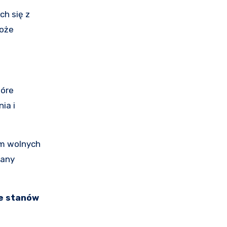
h się z
może
tóre
ia i
em wolnych
tany
ie stanów