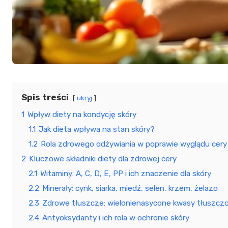
Spis treści
ukryj
1
Wpływ diety na kondycję skóry
1.1
Jak dieta wpływa na stan skóry?
1.2
Rola zdrowego odżywiania w poprawie wyglądu cery
2
Kluczowe składniki diety dla zdrowej cery
2.1
Witaminy: A, C, D, E, PP i ich znaczenie dla skóry
2.2
Minerały: cynk, siarka, miedź, selen, krzem, żelazo
2.3
Zdrowe tłuszcze: wielonienasycone kwasy tłuszc
2.4
Antyoksydanty i ich rola w ochronie skóry