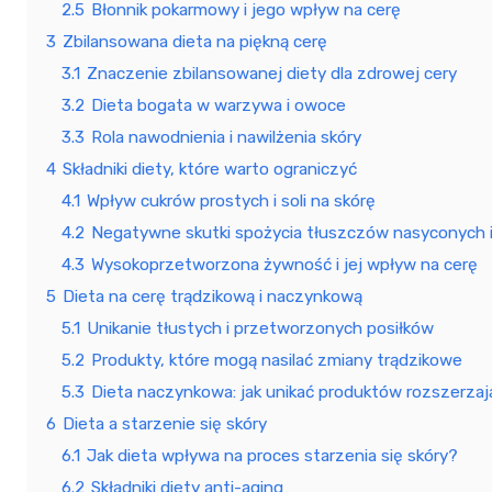
2.5
Błonnik pokarmowy i jego wpływ na cerę
3
Zbilansowana dieta na piękną cerę
3.1
Znaczenie zbilansowanej diety dla zdrowej cery
3.2
Dieta bogata w warzywa i owoce
3.3
Rola nawodnienia i nawilżenia skóry
4
Składniki diety, które warto ograniczyć
4.1
Wpływ cukrów prostych i soli na skórę
4.2
Negatywne skutki spożycia tłuszczów nasyconych i
4.3
Wysokoprzetworzona żywność i jej wpływ na cerę
5
Dieta na cerę trądzikową i naczynkową
5.1
Unikanie tłustych i przetworzonych posiłków
5.2
Produkty, które mogą nasilać zmiany trądzikowe
5.3
Dieta naczynkowa: jak unikać produktów rozszerza
6
Dieta a starzenie się skóry
6.1
Jak dieta wpływa na proces starzenia się skóry?
6.2
Składniki diety anti-aging