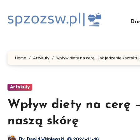
Skip
to
content
Die
Home
Artykuły
Wpływ diety na cerę – jak jedzenie kształtu
Artykuły
Wpływ diety na cerę –
naszą skórę
By
Dawid Wiśniewski
2024-11-18