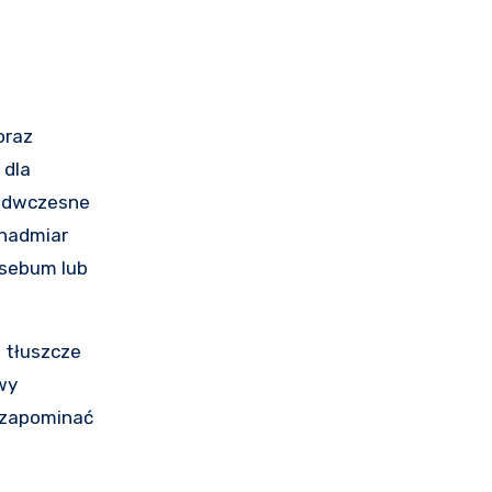
oraz
 dla
zedwczesne
 nadmiar
 sebum lub
 tłuszcze
wy
 zapominać